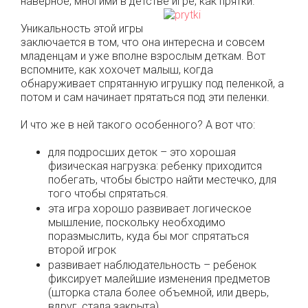
наверное, многими в детстве игре, как прятки.
Уникальность этой игры
заключается в том, что она интересна и совсем
младенцам и уже вполне взрослым деткам. Вот
вспомните, как хохочет малыш, когда
обнаруживает спрятанную игрушку под пеленкой, а
потом и сам начинает прятаться под эти пеленки.
И что же в ней такого особенного? А вот что:
для подросших деток – это хорошая
физическая нагрузка: ребенку приходится
побегать, чтобы быстро найти местечко, для
того чтобы спрятаться.
эта игра хорошо развивает логическое
мышление, поскольку необходимо
поразмыслить, куда бы мог спрятаться
второй игрок
развивает наблюдательность – ребенок
фиксирует малейшие изменения предметов
(шторка стала более объемной, или дверь,
вдруг, стала закрыта)