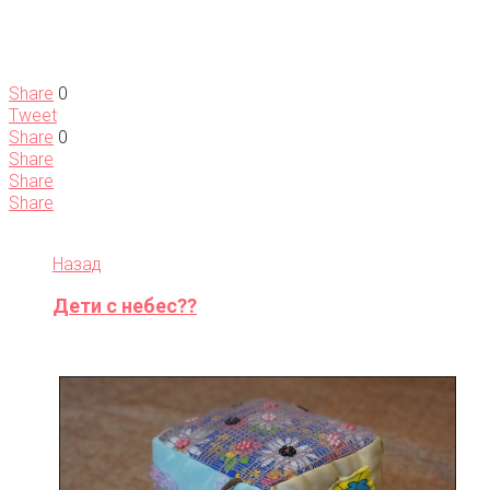
Share
0
Tweet
Share
0
Share
Share
Share
Назад
Дети с небес??