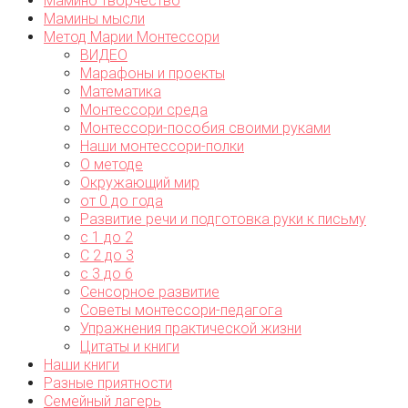
Мамино творчество
Мамины мысли
Метод Марии Монтессори
ВИДЕО
Марафоны и проекты
Математика
Монтессори среда
Монтессори-пособия своими руками
Наши монтессори-полки
О методе
Окружающий мир
от 0 до года
Развитие речи и подготовка руки к письму
с 1 до 2
С 2 до 3
с 3 до 6
Сенсорное развитие
Советы монтессори-педагога
Упражнения практической жизни
Цитаты и книги
Наши книги
Разные приятности
Семейный лагерь