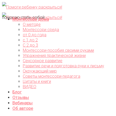
помогаю стать собой...
Монтессори дома
О методе
Монтессори среда
от 0 до года
с 1 до 2
С 2 до 3
Монтессори-пособия своими руками
Упражнения практической жизни
Сенсорное развитие
Развитие речи и подготовка руки к письму
Окружающий мир
Советы монтессори-педагога
Цитаты и книги
ВИДЕО
Блог
Отзывы
Вебинары
Об авторе