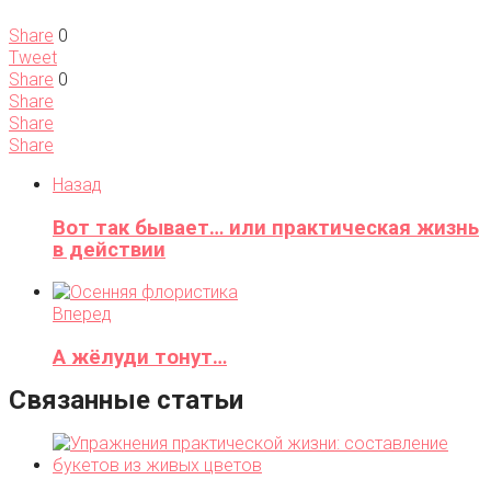
Share
0
Tweet
Share
0
Share
Share
Share
Назад
Вот так бывает… или практическая жизнь
в действии
Вперед
А жёлуди тонут…
Связанные статьи