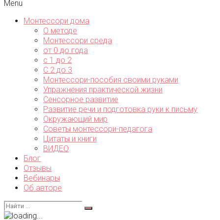
Menu
Монтессори дома
О методе
Монтессори среда
от 0 до года
с 1 до 2
С 2 до 3
Монтессори-пособия своими руками
Упражнения практической жизни
Сенсорное развитие
Развитие речи и подготовка руки к письму
Окружающий мир
Советы монтессори-педагога
Цитаты и книги
ВИДЕО
Блог
Отзывы
Вебинары
Об авторе