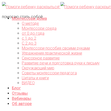
помогаю стать собой...
Монтессори дома
О методе
Монтессори среда
от 0 до года
с 1 до 2
С 2 до 3
Монтессори-пособия своими руками
Упражнения практической жизни
Сенсорное развитие
Развитие речи и подготовка руки к письму
Окружающий мир
Советы монтессори-педагога
Цитаты и книги
ВИДЕО
Блог
Отзывы
Вебинары
Об авторе