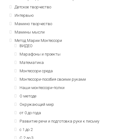
Детское творчество
Интервью
Мамино творчество
Мамины мысли
Метод Марии Монтессори
ВИДЕО
Марафоны и проекты
Математика
Монтессори среда
Монтессори-пособия своими руками
Наши монтессори-полки
О методе
Окружающий мир
от 0 до года
Развитие речи и подготовка руки к письму
с 1 до 2
С 2 до 3