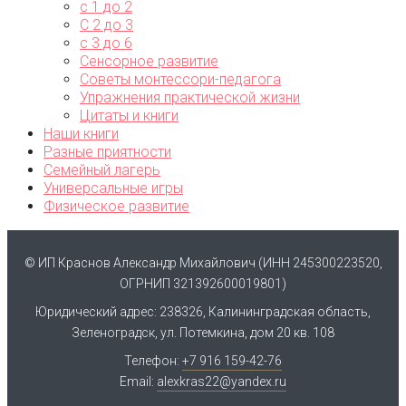
с 1 до 2
С 2 до 3
с 3 до 6
Сенсорное развитие
Советы монтессори-педагога
Упражнения практической жизни
Цитаты и книги
Наши книги
Разные приятности
Семейный лагерь
Универсальные игры
Физическое развитие
© ИП Краснов Александр Михайлович (ИНН 245300223520,
ОГРНИП 321392600019801)
Юридический адрес: 238326, Калининградская область,
Зеленоградск, ул. Потемкина, дом 20 кв. 108
Телефон:
+7 916 159-42-76
Email:
alexkras22@yandex.ru