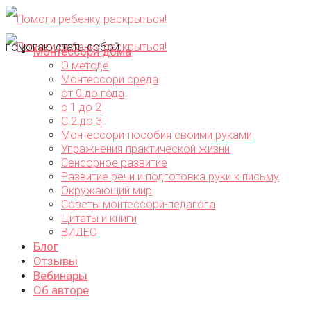
помогаю стать собой...
Монтессори дома
О методе
Монтессори среда
от 0 до года
с 1 до 2
С 2 до 3
Монтессори-пособия своими руками
Упражнения практической жизни
Сенсорное развитие
Развитие речи и подготовка руки к письму
Окружающий мир
Советы монтессори-педагога
Цитаты и книги
ВИДЕО
Блог
Отзывы
Вебинары
Об авторе