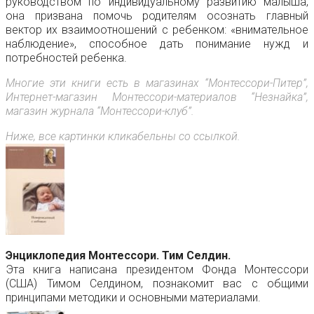
руководством по индивидуальному развитию малыша,
она призвана помочь родителям осознать главный
вектор их взаимоотношений с ребенком: «внимательное
наблюдение», способное дать понимание нужд и
потребностей ребенка.
Многие эти книги есть в магазинах “Монтессори-Питер”,
Интернет-магазин Монтессори-материалов “Незнайка”,
магазин журнала “Монтессори-клуб”.
Ниже, все картинки кликабельны со ссылкой.
Энциклопедия Монтессори. Тим Селдин.
Эта книга написана президентом Фонда Монтессори
(США) Тимом Селдином, познакомит вас с общими
принципами методики и основными материалами.