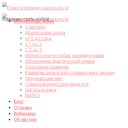
помогаю стать собой...
Монтессори дома
О методе
Монтессори среда
от 0 до года
с 1 до 2
С 2 до 3
Монтессори-пособия своими руками
Упражнения практической жизни
Сенсорное развитие
Развитие речи и подготовка руки к письму
Окружающий мир
Советы монтессори-педагога
Цитаты и книги
ВИДЕО
Блог
Отзывы
Вебинары
Об авторе