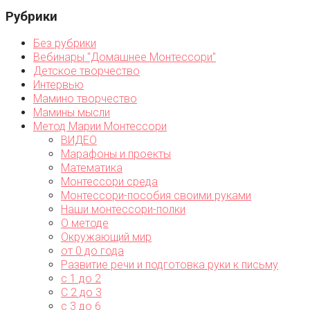
Рубрики
Без рубрики
Вебинары "Домашнее Монтессори"
Детское творчество
Интервью
Мамино творчество
Мамины мысли
Метод Марии Монтессори
ВИДЕО
Марафоны и проекты
Математика
Монтессори среда
Монтессори-пособия своими руками
Наши монтессори-полки
О методе
Окружающий мир
от 0 до года
Развитие речи и подготовка руки к письму
с 1 до 2
С 2 до 3
с 3 до 6