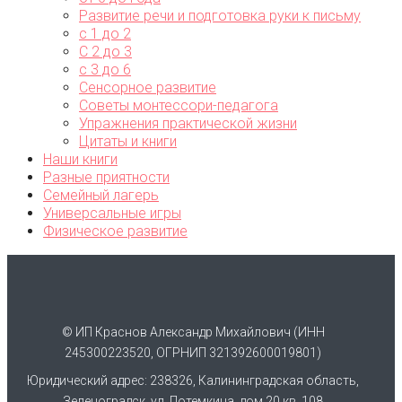
Развитие речи и подготовка руки к письму
с 1 до 2
С 2 до 3
с 3 до 6
Сенсорное развитие
Советы монтессори-педагога
Упражнения практической жизни
Цитаты и книги
Наши книги
Разные приятности
Семейный лагерь
Универсальные игры
Физическое развитие
© ИП Краснов Александр Михайлович (ИНН
245300223520, ОГРНИП 321392600019801)
Юридический адрес: 238326, Калининградская область,
Зеленоградск, ул. Потемкина, дом 20 кв. 108