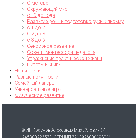
О методе
Окружающий мир
от 0 до года
Развитие речи и подготовка руки к письму
с 1 до 2
С 2 до 3
с 3 до 6
Сенсорное развитие
Советы монтессори-педагога
Упражнения практической жизни
Цитаты и книги
Наши книги
Разные приятности
Семейный лагерь
Универсальные игры
Физическое развитие
© ИП Краснов Александр Михайлович (ИНН
245300223520, ОГРНИП 321392600019801)