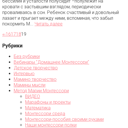
бессилия и усталости полусидит –полулежит на
кровати с застывшим взглядом, периодически
проваливаясь в сон. Ребенок счастливый и довольный
лазает и прыгает между ними, вспоминая, что забыл
покормить М...
Читать далее
«
‹
16
17
18
19
Рубрики
Без рубрики
Вебинары "Домашнее Монтессори"
Детское творчество
Интервью
Мамино творчество
Мамины мысли
Метод Марии Монтессори
ВИДЕО
Марафоны и проекты
Математика
Монтессори среда
Монтессори-пособия своими руками
Наши монтессори-полки