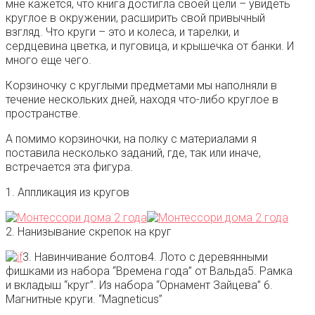
мне кажется, что книга достигла своей цели – увидеть
круглое в окружении, расширить свой привычный
взгляд. Что круги – это и колеса, и тарелки, и
сердцевина цветка, и пуговица, и крышечка от банки. И
много еще чего.
Корзиночку с круглыми предметами мы наполняли в
течение нескольких дней, находя что-либо круглое в
пространстве.
А помимо корзиночки, на полку с материалами я
поставила несколько заданий, где, так или иначе,
встречается эта фигура.
1. Аппликация из кругов
2. Нанизывание скрепок на круг
3. Навинчивание болтов
4. Лото с деревянными
фишками из набора “Времена года” от Вальда
5. Рамка
и вкладыш “круг”. Из набора “Орнамент Зайцева”
6.
Магнитные круги. “Magneticus”