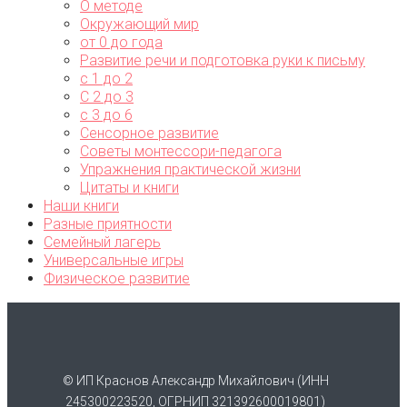
О методе
Окружающий мир
от 0 до года
Развитие речи и подготовка руки к письму
с 1 до 2
С 2 до 3
с 3 до 6
Сенсорное развитие
Советы монтессори-педагога
Упражнения практической жизни
Цитаты и книги
Наши книги
Разные приятности
Семейный лагерь
Универсальные игры
Физическое развитие
© ИП Краснов Александр Михайлович (ИНН
245300223520, ОГРНИП 321392600019801)