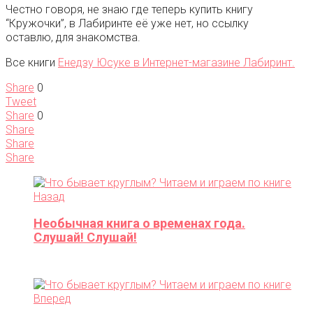
Честно говоря, не знаю где теперь купить книгу
“Кружочки”, в Лабиринте её уже нет, но ссылку
оставлю, для знакомства.
Все книги
Енедзу Юсуке в Интернет-магазине Лабиринт.
Share
0
Tweet
Share
0
Share
Share
Share
Назад
Необычная книга о временах года.
Слушай! Слушай!
Вперед