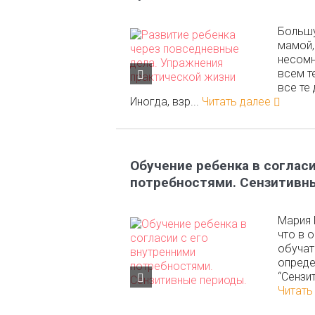
Большу
мамой,
несомн
всем т
все те
Иногда, взр...
Читать далее
Обучение ребенка в соглас
потребностями. Сензитивн
Мария 
что в 
обучат
опреде
“Сензи
Читать