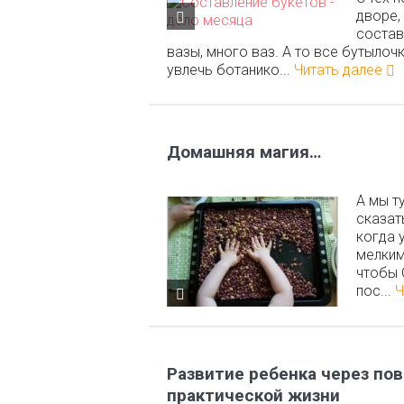
дворе,
состав
вазы, много ваз. А то все бутылоч
увлечь ботанико...
Читать далее
Домашняя магия…
А мы т
сказат
когда 
мелким
чтобы 
пос...
Ч
Развитие ребенка через по
практической жизни