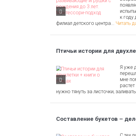
появля
испыты
к году
филиал детского центра...
Читать 
Птичьи истории для двухлет
Я уже 
перешл
мне по
растет
нужно тянуть за листочки, заливать
Составление букетов – дел
С тех 