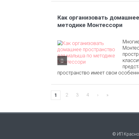
Как организовать домашне
методике Монтессори
Многие
Монтес
простр
класси
предст
пространство имеет свои особенно
2
3
4
›
»
1
© ИП Красно