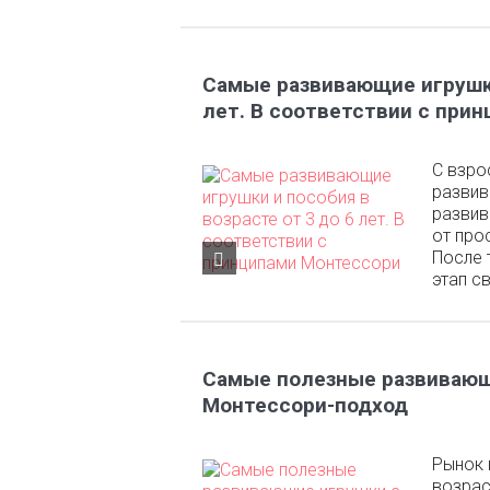
Самые развивающие игрушки
лет. В соответствии с при
С взро
развив
развив
от про
После 
этап св
Самые полезные развивающи
Монтессори-подход
Рынок 
возрас